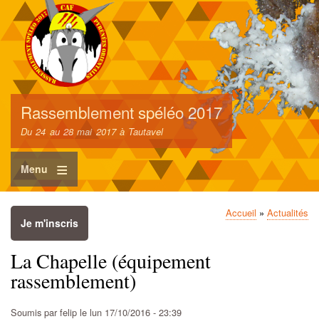
Aller
au
contenu
principal
Rassemblement spéléo 2017
Du 24 au 28 mai 2017 à Tautavel
Menu
Accueil
Actualités
Je m'inscris
Fil
d'Ariane
La Chapelle (équipement
rassemblement)
Soumis par
felip
le
lun 17/10/2016 - 23:39