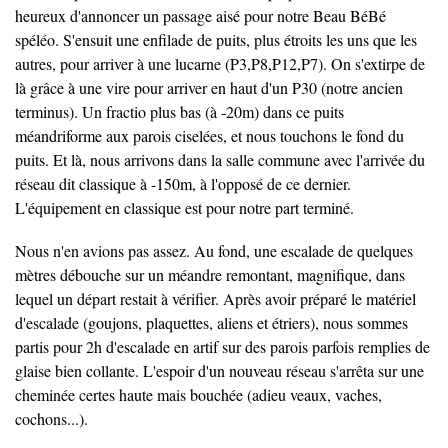
heureux d'annoncer un passage aisé pour notre Beau BéBé
spéléo. S'ensuit une enfilade de puits, plus étroits les uns que les
autres, pour arriver à une lucarne (P3,P8,P12,P7). On s'extirpe de
là grâce à une vire pour arriver en haut d'un P30 (notre ancien
terminus). Un fractio plus bas (à -20m) dans ce puits
méandriforme aux parois ciselées, et nous touchons le fond du
puits. Et là, nous arrivons dans la salle commune avec l'arrivée du
réseau dit classique à -150m, à l'opposé de ce dernier.
L'équipement en classique est pour notre part terminé.
Nous n'en avions pas assez. Au fond, une escalade de quelques
mètres débouche sur un méandre remontant, magnifique, dans
lequel un départ restait à vérifier. Après avoir préparé le matériel
d'escalade (goujons, plaquettes, aliens et étriers), nous sommes
partis pour 2h d'escalade en artif sur des parois parfois remplies de
glaise bien collante. L'espoir d'un nouveau réseau s'arrêta sur une
cheminée certes haute mais bouchée (adieu veaux, vaches,
cochons...).